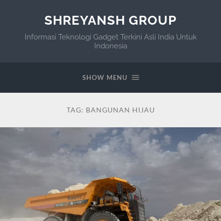
SHREYANSH GROUP
Informasi Teknologi Gadget Terkini Asli India Untuk
Indonesia
SHOW MENU
TAG:
BANGUNAN HIJAU