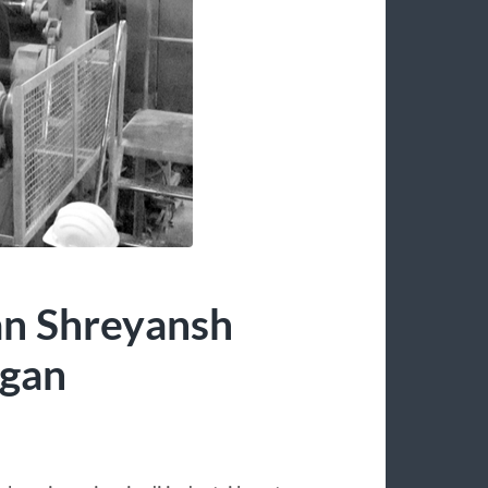
an Shreyansh
ngan