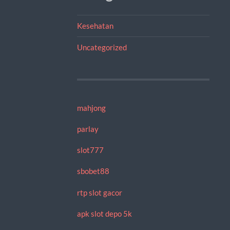
Kesehatan
Uncategorized
mahjong
parlay
slot777
sbobet88
rtp slot gacor
apk slot depo 5k