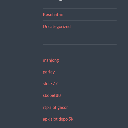
Kesehatan
Uncategorized
mahjong
parlay
slot777
sbobet88
rtp slot gacor
apk slot depo 5k