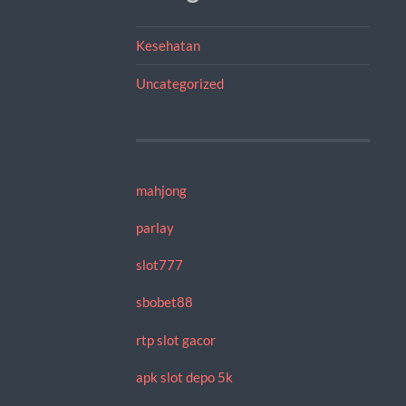
Kesehatan
Uncategorized
mahjong
parlay
slot777
sbobet88
rtp slot gacor
apk slot depo 5k