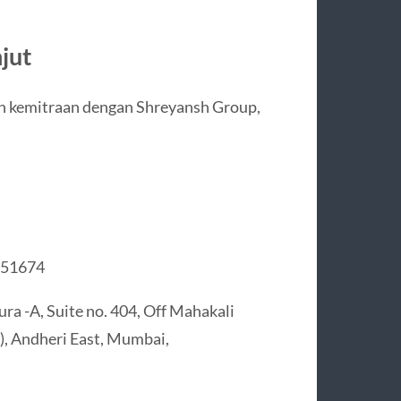
jut
lin kemitraan dengan Shreyansh Group,
-51674
ra -A, Suite no. 404, Off Mahakali
), Andheri East, Mumbai,